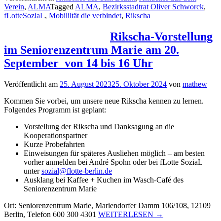
Verein
,
ALMA
Tagged
ALMA
,
Bezirksstadtrat Oliver Schworck
,
Rikscha
fLotteSoziaL
,
Mobililtät die verbindet
,
Rikscha
„ALMA““
Rikscha-Vorstellung
im Seniorenzentrum Marie am 20.
September von 14 bis 16 Uhr
Veröffentlicht am
25. August 2023
25. Oktober 2024
von
mathew
Kommen Sie vorbei, um unsere neue Rikscha kennen zu lernen.
Folgendes Programm ist geplant:
Vorstellung der Rikscha und Danksagung an die
Kooperationspartner
Kurze Probefahrten
Einweisungen für späteres Ausliehen möglich – am besten
vorher anmelden bei André Spohn oder bei fLotte SoziaL
unter
sozial@flotte-berlin.de
Ausklang bei Kaffee + Kuchen im Wasch-Café des
Seniorenzentrum Marie
Ort: Seniorenzentrum Marie, Mariendorfer Damm 106/108, 12109
„Rikscha-
Berlin, Telefon 600 300 4301
WEITERLESEN
→