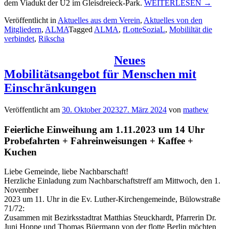
„Wie
dem Viadukt der U2 im Gleisdreieck-Park.
WEITERLESEN
→
lerne
Veröffentlicht in
Aktuelles aus dem Verein
,
Aktuelles von den
ich
Mitgliedern
,
ALMA
Tagged
ALMA
,
fLotteSoziaL
,
Mobililtät die
mit
verbindet
,
Rikscha
der
Rikscha
fahren?
Neues
Mobilitätsangebot für Menschen mit
Einschränkungen
Veröffentlicht am
30. Oktober 2023
27. März 2024
von
mathew
Feierliche Einweihung am 1.11.2023 um 14 Uhr
Probefahrten + Fahreinweisungen + Kaffee +
Kuchen
Liebe Gemeinde, liebe Nachbarschaft!
Herzliche Einladung zum Nachbarschaftstreff am Mittwoch, den 1.
November
2023 um 11. Uhr in die Ev. Luther-Kirchengemeinde, Bülowstraße
71/72:
Zusammen mit Bezirksstadtrat Matthias Steuckhardt, Pfarrerin Dr.
Juni Hoppe und Thomas Büermann von der flotte Berlin möchten