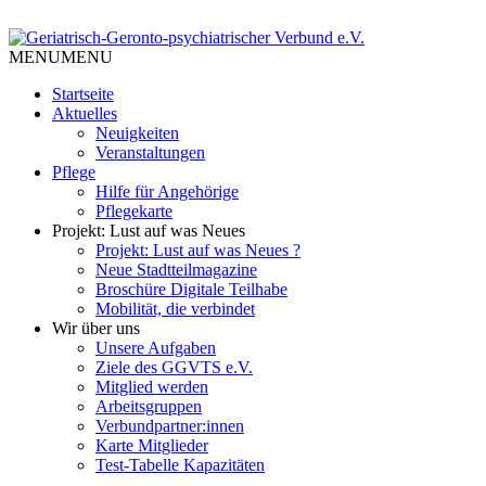
Skip
to
Tempelhof Schöneberg
content
MENU
MENU
Geriatrisch-Geronto-
Startseite
psychiatrischer Verbund e.V.
Aktuelles
Neuigkeiten
Veranstaltungen
Pflege
Hilfe für Angehörige
Pflegekarte
Projekt: Lust auf was Neues
Projekt: Lust auf was Neues ?
Neue Stadtteilmagazine
Broschüre Digitale Teilhabe
Mobilität, die verbindet
Wir über uns
Unsere Aufgaben
Ziele des GGVTS e.V.
Mitglied werden
Arbeitsgruppen
Verbundpartner:innen
Karte Mitglieder
Test-Tabelle Kapazitäten