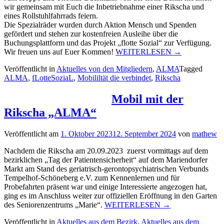
wir gemeinsam mit Euch die Inbetriebnahme einer Rikscha und
eines Rollstuhlfahrrads feiern.
Die Spezialräder wurden durch Aktion Mensch und Spenden
gefördert und stehen zur kostenfreien Ausleihe über die
Buchungsplattform und das Projekt „flotte Sozial“ zur Verfügung.
„Neues
Wir freuen uns auf Euer Kommen!
WEITERLESEN
→
Mobilitätsangeb
Veröffentlicht in
Aktuelles von den Mitgliedern
,
ALMA
Tagged
für
ALMA
,
fLotteSoziaL
,
Mobililtät die verbindet
,
Rikscha
Menschen
mit
Einschränkung
Mobil mit der
Rikscha „ALMA“
Veröffentlicht am
1. Oktober 2023
12. September 2024
von
mathew
Nachdem die Rikscha am 20.09.2023 zuerst vormittags auf dem
bezirklichen „Tag der Patientensicherheit“ auf dem Mariendorfer
Markt am Stand des geriatrisch-gerontopsychiatrischen Verbunds
Tempelhof-Schöneberg e.V. zum Kennenlernen und für
Probefahrten präsent war und einige Interessierte angezogen hat,
ging es im Anschluss weiter zur offiziellen Eröffnung in den Garten
„Mobil
des Seniorenzentrums „Marie“.
WEITERLESEN
→
mit
Veröffentlicht in
Aktuelles aus dem Bezirk
,
Aktuelles aus dem
der