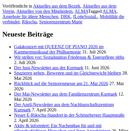
Vorstellung
Veröffentlicht in
Aktuelles aus dem Bezirk
,
Aktuelles aus dem
im
Verein
,
Aktuelles von den Mitgliedern
,
ALMA
Tagged
ALMA
,
Seniorenzentrum
Angebote für ältere Menschen
,
DRK
,
fLotteSoziaL
,
Mobililtät die
Marie
verbindet
,
Rikscha
,
Seniorenzentrum Marie
am
20.
September
Neueste Beiträge
von
14
Galakonzert mit QUEENZ OF PIANO 2026 im
bis
Kammermusiksaal der Philharmonie
31. Juli 2026
16
Wir stellen vor: Sozialstation Friedenau & Tagespflege nbhs
Uhr“
2. Juli 2026
Der Juni-Newsletter aus der Kurmark
11. Juni 2026
Spazieren gehen, Bewegen und im Gleichgewicht bleiben
28.
Mai 2026
Rückblick auf die Seniorenmesse am 21. Mai 2026
27. Mai
2026
Der Mai-Newsletter aus dem Familienzentrum Kurmark
12.
Mai 2026
Der April-Newsletter aus dem Nachbarschaftszentrum
Kurmark
7. April 2026
Neuer E-Rikscha-Standort in der Schöneberger Hauptstraße
2. April 2026
Aktiv & informiert: Ein Nachmittag für und mit
pflegebedürftigen Menschen und ihren Angehörigen
26. März