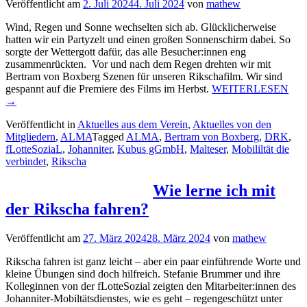
Veröffentlicht am
2. Juli 2024
4. Juli 2024
von
mathew
Wind, Regen und Sonne wechselten sich ab. Glücklicherweise
hatten wir ein Partyzelt und einen großen Sonnenschirm dabei. So
sorgte der Wettergott dafür, das alle Besucher:innen eng
zusammenrückten. Vor und nach dem Regen drehten wir mit
Bertram von Boxberg Szenen für unseren Rikschafilm. Wir sind
„Un
gespannt auf die Premiere des Films im Herbst.
WEITERLESEN
Vera
→
auf
Veröffentlicht in
Aktuelles aus dem Verein
,
Aktuelles von den
dem
Mitgliedern
,
ALMA
Tagged
ALMA
,
Bertram von Boxberg
,
DRK
,
Tem
fLotteSoziaL
,
Johanniter
,
Kubus gGmbH
,
Malteser
,
Mobililtät die
Feld
verbindet
,
Rikscha
am
27.
Wie lerne ich mit
der Rikscha fahren?
Veröffentlicht am
27. März 2024
28. März 2024
von
mathew
Rikscha fahren ist ganz leicht – aber ein paar einführende Worte und
kleine Übungen sind doch hilfreich. Stefanie Brummer und ihre
Kolleginnen von der fLotteSozial zeigten den Mitarbeiter:innen des
Johanniter-Mobiltätsdienstes, wie es geht – regengeschützt unter