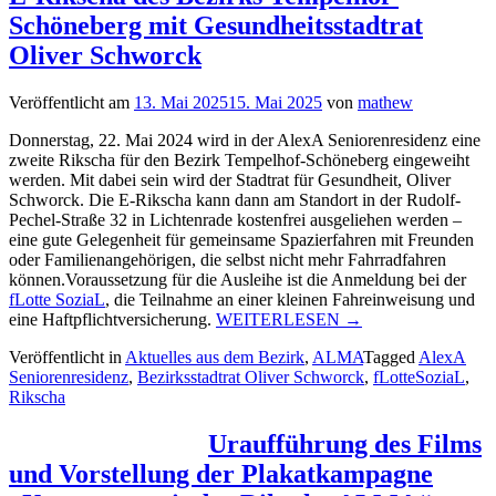
Schöneberg mit Gesundheitsstadtrat
Oliver Schworck
Veröffentlicht am
13. Mai 2025
15. Mai 2025
von
mathew
Donnerstag, 22. Mai 2024 wird in der AlexA Seniorenresidenz eine
zweite Rikscha für den Bezirk Tempelhof-Schöneberg eingeweiht
werden. Mit dabei sein wird der Stadtrat für Gesundheit, Oliver
Schworck. Die E-Rikscha kann dann am Standort in der Rudolf-
Pechel-Straße 32 in Lichtenrade kostenfrei ausgeliehen werden –
eine gute Gelegenheit für gemeinsame Spazierfahren mit Freunden
oder Familienangehörigen, die selbst nicht mehr Fahrradfahren
können.Voraussetzung für die Ausleihe ist die Anmeldung bei der
fLotte SoziaL
, die Teilnahme an einer kleinen Fahreinweisung und
„Einweihung
eine Haftpflichtversicherung.
WEITERLESEN
→
der
Veröffentlicht in
Aktuelles aus dem Bezirk
,
ALMA
Tagged
AlexA
zweiten
Seniorenresidenz
,
Bezirksstadtrat Oliver Schworck
,
fLotteSoziaL
,
E-
Rikscha
Rikscha
des
Bezirks
Uraufführung des Films
Tempelhof-
und Vorstellung der Plakatkampagne
Schöneberg