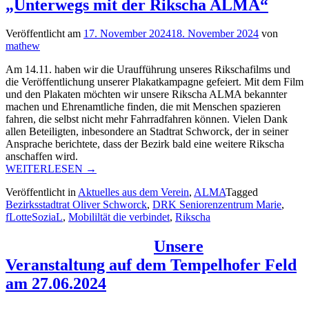
mit
„Unterwegs mit der Rikscha ALMA“
Gesundheitsstadtrat
Oliver
Veröffentlicht am
17. November 2024
18. November 2024
von
Schworck“
mathew
Am 14.11. haben wir die Uraufführung unseres Rikschafilms und
die Veröffentlichung unserer Plakatkampagne gefeiert. Mit dem Film
und den Plakaten möchten wir unsere Rikscha ALMA bekannter
machen und Ehrenamtliche finden, die mit Menschen spazieren
fahren, die selbst nicht mehr Fahrradfahren können. Vielen Dank
allen Beteiligten, inbesondere an Stadtrat Schworck, der in seiner
Ansprache berichtete, dass der Bezirk bald eine weitere Rikscha
anschaffen wird.
„Uraufführung
WEITERLESEN
→
des
Veröffentlicht in
Aktuelles aus dem Verein
,
ALMA
Tagged
Films
Bezirksstadtrat Oliver Schworck
,
DRK Seniorenzentrum Marie
,
und
fLotteSoziaL
,
Mobililtät die verbindet
,
Rikscha
Vorstellung
der
Plakatkampagne
Unsere
„Unterwegs
Veranstaltung auf dem Tempelhofer Feld
mit
der
am 27.06.2024
Rikscha
ALMA““