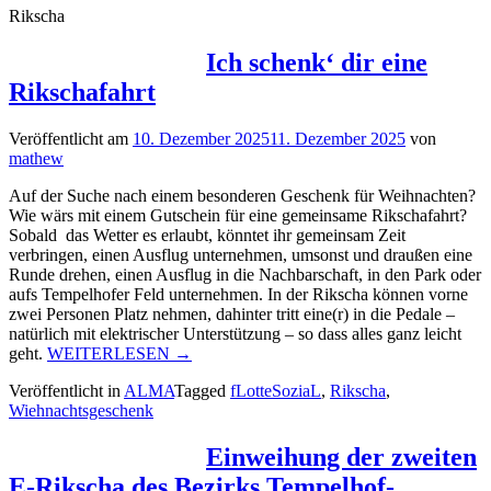
Rikscha
Ich schenk‘ dir eine
Rikschafahrt
Veröffentlicht am
10. Dezember 2025
11. Dezember 2025
von
mathew
Auf der Suche nach einem besonderen Geschenk für Weihnachten?
Wie wärs mit einem Gutschein für eine gemeinsame Rikschafahrt?
Sobald das Wetter es erlaubt, könntet ihr gemeinsam Zeit
verbringen, einen Ausflug unternehmen, umsonst und draußen eine
Runde drehen, einen Ausflug in die Nachbarschaft, in den Park oder
aufs Tempelhofer Feld unternehmen. In der Rikscha können vorne
zwei Personen Platz nehmen, dahinter tritt eine(r) in die Pedale –
natürlich mit elektrischer Unterstützung – so dass alles ganz leicht
„Ich
geht.
WEITERLESEN
→
schenk‘
Veröffentlicht in
ALMA
Tagged
fLotteSoziaL
,
Rikscha
,
dir
Wiehnachtsgeschenk
eine
Rikschafahrt“
Einweihung der zweiten
E-Rikscha des Bezirks Tempelhof-