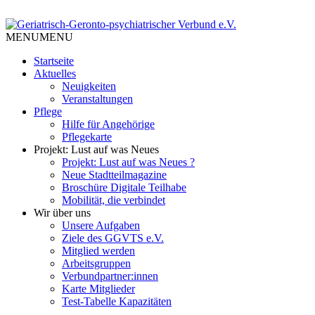
Skip
to
Tempelhof Schöneberg
content
MENU
MENU
Geriatrisch-Geronto-psychiatri
Startseite
Aktuelles
Neuigkeiten
Veranstaltungen
Pflege
Hilfe für Angehörige
Pflegekarte
Projekt: Lust auf was Neues
Projekt: Lust auf was Neues ?
Neue Stadtteilmagazine
Broschüre Digitale Teilhabe
Mobilität, die verbindet
Wir über uns
Unsere Aufgaben
Ziele des GGVTS e.V.
Mitglied werden
Arbeitsgruppen
Verbundpartner:innen
Karte Mitglieder
Test-Tabelle Kapazitäten