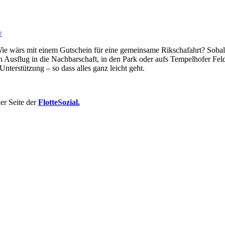
w
 wärs mit einem Gutschein für eine gemeinsame Rikschafahrt? Sobald d
Ausflug in die Nachbarschaft, in den Park oder aufs Tempelhofer Fel
 Unterstützung – so dass alles ganz leicht geht.
er Seite der
FlotteSozial.