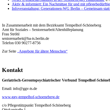
Aktiv & informiert: Ein Nachmittag für und mit pflegebedürft
Infoveranstaltung: Generationen-WG Berlin – Gemeinsam stat
In Zusammenarbeit mit dem Bezirksamt Tempelhof-Schöneberg
Amt für Soziales – Seniorenarbeit/Altenhilfeplanung
Frau Ströhl
seniorenarbeit@ba-ts.berlin.de
Telefon 030 90277-8756
Zur Seite
„Angebote für ältere Menschen“
Kontakt
Geriatrisch-Gerontopsychiatrischer Verbund Tempelhof-Schöne
Email: info@ggv-ts.de
www.ggv-tempelhof-schoeneberg.de
c/o Pflegestützpunkt Tempelhof-Schöneberg
Ottokarstraße 1