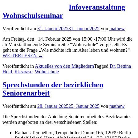
Infoveranstaltung
Wohnschulseminar
Veröffentlicht am
31. Januar 2025
31. Januar 2025
von
mathew
Am Freitag, den , 14. Februar 2025 von 15:00 -17:00 Uhr wird die
ab Mai stattfindende Seminarreihe “Wohnschule“ vorgestellt. Es
geht um die Frage „Wie möchte ich im Alter leben und wohnen?“
„Infoveranstaltung
WEITERLESEN
→
Wohnschulseminar“
Veröffentlicht in
Aktuelles von den Mitgliedern
Tagged
Dr. Bettina
Held
,
Kiezoase
,
Wohnschule
Sprechstunden der bezirklichen
Seniorenarbeit
Veröffentlicht am
28. Januar 2025
25. Januar 2025
von
mathew
Die Sprechstunden der Abteilung Seniorenarbeit des Bezirksamtes
werden angeboten an drei verschiedenen Stellen:
Rathaus Tempelhof, Tempelhofer Damm 165, 12099 Berlin