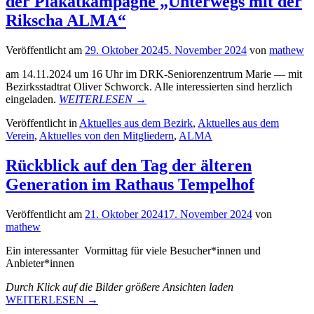
der Plakatkampagne „Unterwegs mit der
Rikscha
Rikscha ALMA“
ALMA““
Veröffentlicht am
29. Oktober 2024
5. November 2024
von
mathew
am 14.11.2024 um 16 Uhr im DRK-Seniorenzentrum Marie — mit
Bezirksstadtrat Oliver Schworck. Alle interessierten sind herzlich
„Einladung
eingeladen.
WEITERLESEN
→
zur
Veröffentlicht in
Aktuelles aus dem Bezirk
,
Aktuelles aus dem
Uraufführung
Verein
,
Aktuelles von den Mitgliedern
,
ALMA
des
Films
und
Rückblick auf den Tag der älteren
Vorstellung
Generation im Rathaus Tempelhof
der
Plakatkampagne
„Unterwegs
Veröffentlicht am
21. Oktober 2024
17. November 2024
von
mit
mathew
der
Rikscha
Ein interessanter Vormittag für viele Besucher*innen und
ALMA““
Anbieter*innen
Durch Klick auf die Bilder größere Ansichten laden
„Rückblick
WEITERLESEN
→
auf