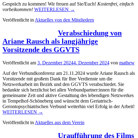
Gespräch zu kommen! Wir freuen auf Sie/Euch!
Kostenfrei, einfach
„Leben
vorbeikommen!
WEITERLESEN
→
im
Veröffentlicht in
Aktuelles von den Mitgliedern
Alter
–
Gespräch
Verabschiedung von
zur
Ariane Rausch als langjährige
Bundestagswahl“
Vorsitzende des GGVTS
Veröffentlicht am
3. Dezember 2024
4. Dezember 2024
von
mathew
Auf der Verbundkonferenz am 21.11.2024 wurde Ariane Rausch als
Vorsitzende mit großem Dank für Ihre Verdienste um die
Netzwerkarbeit im Bezirk und den GGVTS verabschiedet. Sie
bedankte sich herzlichst bei allen Verbundpartner:innen für die
gemeinsame Zeit und aktive Gestaltung des lebendigen Netzwerkes
in Tempelhof-Schöneberg und wünscht dem Geriatrisch-
Gerontopsychiatrischen Verbund weiterhin viel Erfolg in der Arbeit!
„Verabschiedung
WEITERLESEN
→
von
Veröffentlicht in
Aktuelles aus dem Verein
Ariane
Rausch
als
Uraufführung des Films