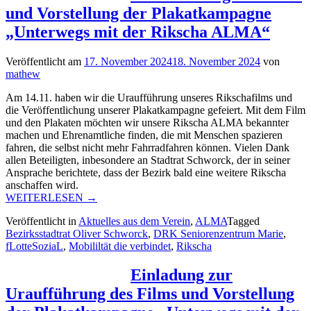
langjährige
und Vorstellung der Plakatkampagne
Vorsitzende
des
„Unterwegs mit der Rikscha ALMA“
GGVTS“
Veröffentlicht am
17. November 2024
18. November 2024
von
mathew
Am 14.11. haben wir die Uraufführung unseres Rikschafilms und
die Veröffentlichung unserer Plakatkampagne gefeiert. Mit dem Film
und den Plakaten möchten wir unsere Rikscha ALMA bekannter
machen und Ehrenamtliche finden, die mit Menschen spazieren
fahren, die selbst nicht mehr Fahrradfahren können. Vielen Dank
allen Beteiligten, inbesondere an Stadtrat Schworck, der in seiner
Ansprache berichtete, dass der Bezirk bald eine weitere Rikscha
anschaffen wird.
„Uraufführung
WEITERLESEN
→
des
Veröffentlicht in
Aktuelles aus dem Verein
,
ALMA
Tagged
Films
Bezirksstadtrat Oliver Schworck
,
DRK Seniorenzentrum Marie
,
und
fLotteSoziaL
,
Mobililtät die verbindet
,
Rikscha
Vorstellung
der
Plakatkampagne
Einladung zur
„Unterwegs
Uraufführung des Films und Vorstellung
mit
der