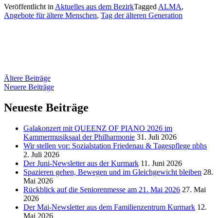
Veröffentlicht in
Aktuelles aus dem Bezirk
Tagged
ALMA
,
den
Angebote für ältere Menschen
,
Tag der älteren Generation
Tag
der
älteren
Generation
im
Rathaus
Tempelhof“
Beitragsnavigation
Ältere Beiträge
Neuere Beiträge
Neueste Beiträge
Galakonzert mit QUEENZ OF PIANO 2026 im
Kammermusiksaal der Philharmonie
31. Juli 2026
Wir stellen vor: Sozialstation Friedenau & Tagespflege nbhs
2. Juli 2026
Der Juni-Newsletter aus der Kurmark
11. Juni 2026
Spazieren gehen, Bewegen und im Gleichgewicht bleiben
28.
Mai 2026
Rückblick auf die Seniorenmesse am 21. Mai 2026
27. Mai
2026
Der Mai-Newsletter aus dem Familienzentrum Kurmark
12.
Mai 2026