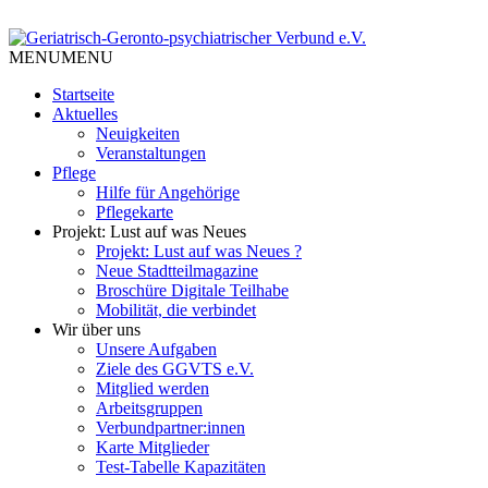
Skip
to
Tempelhof Schöneberg
content
MENU
MENU
Geriatrisch-Geronto-
Startseite
psychiatrischer Verbund e.V.
Aktuelles
Neuigkeiten
Veranstaltungen
Pflege
Hilfe für Angehörige
Pflegekarte
Projekt: Lust auf was Neues
Projekt: Lust auf was Neues ?
Neue Stadtteilmagazine
Broschüre Digitale Teilhabe
Mobilität, die verbindet
Wir über uns
Unsere Aufgaben
Ziele des GGVTS e.V.
Mitglied werden
Arbeitsgruppen
Verbundpartner:innen
Karte Mitglieder
Test-Tabelle Kapazitäten