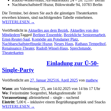
Rudolf-Wissel-Haus, Alt-Mariendorf 24 – 26. 12107 Berlin
Nachbarschaftstreff Huzur, Bülowstraße 94, 10783 Berlin
Die Termine, bei denen Sie auch die günstigen Theaterkarten
erwerben können, sind nachfolgenden Tabelle entnehmen.
„Sprechstunden
WEITERLESEN
→
der
Veröffentlicht in
Aktuelles aus dem Bezirk
,
Aktuelles von den
bezirklichen
Mitgliedern
Tagged
Berliner Ensemble
,
Bezirkliche Seniorenarbeit
,
Seniorenarbeit“
Ernst-Reuter-Saal
,
Komödie am Potsdamer Platz
,
Nachbarschaftstreffpunkt Huzur
,
Neues Haus
,
Rathaus Tempelhof
,
Renaissance-Theater
,
Rudolf-Wissel-Haus
,
Sprechstunde
,
Theaterkarten
Einladung zur Ü-50-
Single-Party
Veröffentlicht am
27. Januar 2025
16. April 2025
von
mathew
Wann
: am Valentinstag ’25, am 14.02.2025 von 14 bis 17 Uhr
Wo
: Freizeitstätte Sorgenfrei, Markgrafenstraße 10
Voraussetzung
: alleinstehend – single – suchend
Eintritt
: 5,00 € – inklusive einem Begrüßungsgetränk und Snacks
„Einladung
WEITERLESEN
→
zur