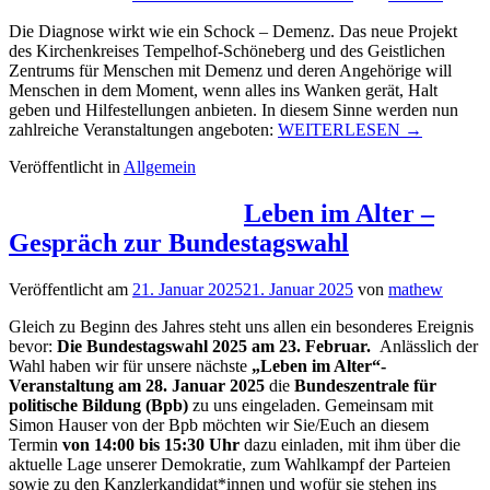
Die Diagnose wirkt wie ein Schock – Demenz. Das neue Projekt
des Kirchenkreises Tempelhof-Schöneberg und des Geistlichen
Zentrums für Menschen mit Demenz und deren Angehörige will
Menschen in dem Moment, wenn alles ins Wanken gerät, Halt
geben und Hilfestellungen anbieten. In diesem Sinne werden nun
„Veranstalt
zahlreiche Veranstaltungen angeboten:
WEITERLESEN
→
für
Veröffentlicht in
Allgemein
Menschen
mit
Demenz
Leben im Alter –
und
Gespräch zur Bundestagswahl
ihre
Angehörige
Veröffentlicht am
21. Januar 2025
21. Januar 2025
von
mathew
Gleich zu Beginn des Jahres steht uns allen ein besonderes Ereignis
bevor:
Die Bundestagswahl 2025 am 23. Februar.
Anlässlich der
Wahl haben wir für unsere nächste
„Leben im Alter“-
Veranstaltung am 28. Januar 2025
die
Bundeszentrale für
politische Bildung (Bpb)
zu uns eingeladen. Gemeinsam mit
Simon Hauser von der Bpb möchten wir Sie/Euch an diesem
Termin
von 14:00 bis 15:30 Uhr
dazu einladen, mit ihm über die
aktuelle Lage unserer Demokratie, zum Wahlkampf der Parteien
sowie zu den Kanzlerkandidat*innen und wofür sie stehen ins