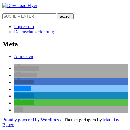
Impressum
Datenschutzerklärung
Meta
Anmelden
drucken
E-Mail
teilen
teilen
teilen
teilen
Proudly powered by WordPress
|
Theme: geriagero by
Matthias
Bauer
.