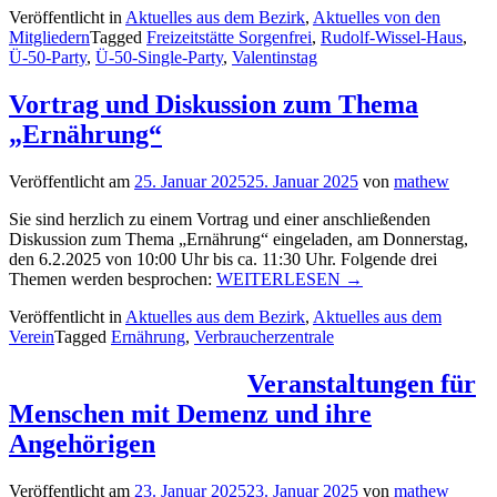
Veröffentlicht in
Aktuelles aus dem Bezirk
,
Aktuelles von den
Ü-50-
Mitgliedern
Tagged
Freizeitstätte Sorgenfrei
,
Rudolf-Wissel-Haus
,
Single-
Ü-50-Party
,
Ü-50-Single-Party
,
Valentinstag
Party“
Vortrag und Diskussion zum Thema
„Ernährung“
Veröffentlicht am
25. Januar 2025
25. Januar 2025
von
mathew
Sie sind herzlich zu einem Vortrag und einer anschließenden
Diskussion zum Thema „Ernährung“ eingeladen, am Donnerstag,
den 6.2.2025 von 10:00 Uhr bis ca. 11:30 Uhr. Folgende drei
„Vortrag
Themen werden besprochen:
WEITERLESEN
→
und
Veröffentlicht in
Aktuelles aus dem Bezirk
,
Aktuelles aus dem
Diskussion
Verein
Tagged
Ernährung
,
Verbraucherzentrale
zum
Thema
„Ernährung““
Veranstaltungen für
Menschen mit Demenz und ihre
Angehörigen
Veröffentlicht am
23. Januar 2025
23. Januar 2025
von
mathew