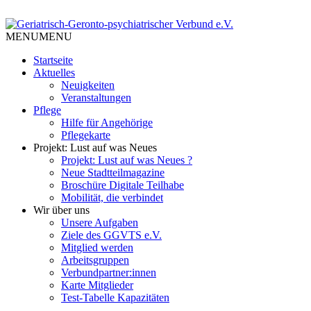
Skip
to
Tempelhof Schöneberg
content
MENU
MENU
Geriatrisch-Geronto-
Startseite
psychiatrischer Verbund e.V.
Aktuelles
Neuigkeiten
Veranstaltungen
Pflege
Hilfe für Angehörige
Pflegekarte
Projekt: Lust auf was Neues
Projekt: Lust auf was Neues ?
Neue Stadtteilmagazine
Broschüre Digitale Teilhabe
Mobilität, die verbindet
Wir über uns
Unsere Aufgaben
Ziele des GGVTS e.V.
Mitglied werden
Arbeitsgruppen
Verbundpartner:innen
Karte Mitglieder
Test-Tabelle Kapazitäten