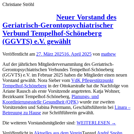
Christiane Ströhl
Neuer Vorstand des
Geriatrisch-Gerontopsychiatrischer
Verbund Tempelhof-Schöneberg
(GGVTS) e.V. gewählt
Veröffentlicht am
27. März 2025
16. April 2025
von
mathew
Auf der jährlichen Mitgliederversammlung des Geriatrisch-
Gerontopsychiatrischen Verbundes Tempelhof-Schöneberg
(GGVTS) e.V. im Februar 2025 haben die Mitglieder einen neuen
Vorstand gewählt. Nora Sieber vom
VdK Pflegestützpunkt
Tempelhof-Schöneberg
in der Ottokarstraße hat die Nachfolge von
Ariane Rausch als erste Vorsitzende angetreten. Katja Wohner,
Bezirksamt Tempelhof-Schöneberg,
Planungs- und
Koordinierungsstelle Gesundheit (QPK)
wurde zur zweiten
Vorsitzenden und Sabina Petermann, Geschäftsführerin bei
Linara –
Betreuung zu Hause
zur Schriftführerin gewählt.
„Neuer
Die weiteren Vorstandsmitglieder sind:
WEITERLESEN
→
Vorstand
Veröffentlicht in
Aktuelles aus dem Verein
Tagged
André Spohn
,
des