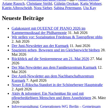
Ariane Rausch
,
Christiane Ströhl
,
Gülgün Oezkan
,
Katja Wohner
,
Geriatrisch-
Katrin Albroscheidt
,
Nora Sieber
,
Sabina Petermann
,
Uta Kay
Gerontopsyc
Verbund
Tempelhof-
Neueste Beiträge
Schöneberg
(GGVTS)
Galakonzert mit QUEENZ OF PIANO 2026 im
e.V.
Kammermusiksaal der Philharmonie
31. Juli 2026
gewählt“
Wir stellen vor: Sozialstation Friedenau & Tagespflege nbhs
2. Juli 2026
Der Juni-Newsletter aus der Kurmark
11. Juni 2026
Spazieren gehen, Bewegen und im Gleichgewicht bleiben
28.
Mai 2026
Rückblick auf die Seniorenmesse am 21. Mai 2026
27. Mai
2026
Der Mai-Newsletter aus dem Familienzentrum Kurmark
12.
Mai 2026
Der April-Newsletter aus dem Nachbarschaftszentrum
Kurmark
7. April 2026
Neuer E-Rikscha-Standort in der Schöneberger Hauptstraße
2. April 2026
Aktiv & informiert: Ein Nachmittag für und mit
pflegebedürftigen Menschen und ihren Angehörigen
26. März
2026
Infoveranstaltung: Generationen-WG Berlin – Gemeinsam