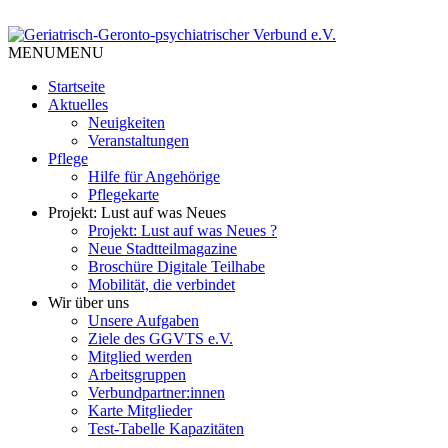
Skip
to
Tempelhof Schöneberg
content
MENU
MENU
Geriatrisch-Geronto-
Startseite
psychiatrischer Verbund e.V.
Aktuelles
Neuigkeiten
Veranstaltungen
Pflege
Hilfe für Angehörige
Pflegekarte
Projekt: Lust auf was Neues
Projekt: Lust auf was Neues ?
Neue Stadtteilmagazine
Broschüre Digitale Teilhabe
Mobilität, die verbindet
Wir über uns
Unsere Aufgaben
Ziele des GGVTS e.V.
Mitglied werden
Arbeitsgruppen
Verbundpartner:innen
Karte Mitglieder
Test-Tabelle Kapazitäten