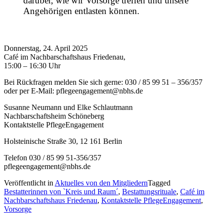
darüber, wie wir Vorsorge treffen und unsere
Angehörigen entlasten können.
Donnerstag, 24. April 2025
Café im Nachbarschaftshaus Friedenau,
15:00 – 16:30 Uhr
Bei Rückfragen melden Sie sich gerne: 030 / 85 99 51 – 356/357
oder per E-Mail: pflegeengagement@nbhs.de
Susanne Neumann und Elke Schlautmann
Nachbarschaftsheim Schöneberg
Kontaktstelle PflegeEngagement
Holsteinische Straße 30, 12 161 Berlin
Telefon 030 / 85 99 51-356/357
pflegeengagement@nbhs.de
Veröffentlicht in
Aktuelles von den Mitgliedern
Tagged
Bestatterinnen von `Kreis und Raum´
,
Bestattungsrituale
,
Café im
Nachbarschaftshaus Friedenau
,
Kontaktstelle PflegeEngagement
,
Vorsorge