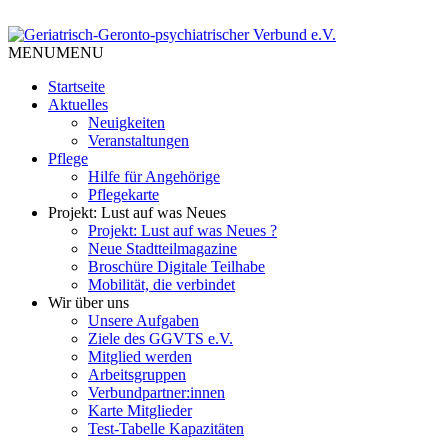
Skip
to
Tempelhof Schöneberg
content
MENU
MENU
Geriatrisch-Geronto-
Startseite
psychiatrischer Verbund e.V.
Aktuelles
Neuigkeiten
Veranstaltungen
Pflege
Hilfe für Angehörige
Pflegekarte
Projekt: Lust auf was Neues
Projekt: Lust auf was Neues ?
Neue Stadtteilmagazine
Broschüre Digitale Teilhabe
Mobilität, die verbindet
Wir über uns
Unsere Aufgaben
Ziele des GGVTS e.V.
Mitglied werden
Arbeitsgruppen
Verbundpartner:innen
Karte Mitglieder
Test-Tabelle Kapazitäten