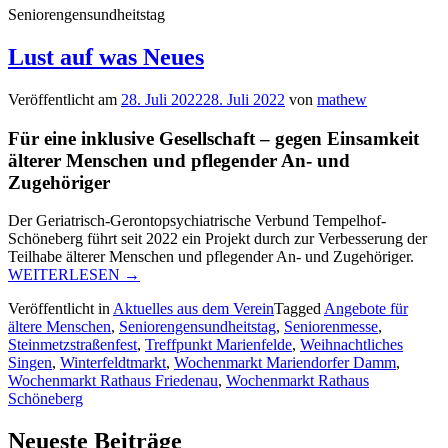
Seniorengensundheitstag
Lust auf was Neues
Veröffentlicht am
28. Juli 2022
28. Juli 2022
von
mathew
Für eine inklusive Gesellschaft – gegen Einsamkeit
älterer Menschen und pflegender An- und
Zugehöriger
Der Geriatrisch-Gerontopsychiatrische Verbund Tempelhof-
Schöneberg führt seit 2022 ein Projekt durch zur Verbesserung der
Teilhabe älterer Menschen und pflegender An- und Zugehöriger.
„Lust
WEITERLESEN
→
auf
Veröffentlicht in
Aktuelles aus dem Verein
Tagged
Angebote für
was
ältere Menschen
,
Seniorengensundheitstag
,
Seniorenmesse
,
Neues“
Steinmetzstraßenfest
,
Treffpunkt Marienfelde
,
Weihnachtliches
Singen
,
Winterfeldtmarkt
,
Wochenmarkt Mariendorfer Damm
,
Wochenmarkt Rathaus Friedenau
,
Wochenmarkt Rathaus
Schöneberg
Neueste Beiträge