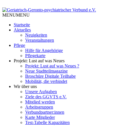
Skip
to
Tempelhof Schöneberg
content
MENU
MENU
Geriatrisch-Geronto-
Startseite
psychiatrischer Verbund e.V.
Aktuelles
Neuigkeiten
Veranstaltungen
Pflege
Hilfe für Angehörige
Pflegekarte
Projekt: Lust auf was Neues
Projekt: Lust auf was Neues ?
Neue Stadtteilmagazine
Broschüre Digitale Teilhabe
Mobilität, die verbindet
Wir über uns
Unsere Aufgaben
Ziele des GGVTS e.V.
Mitglied werden
Arbeitsgruppen
Verbundpartner:innen
Karte Mitglieder
Test-Tabelle Kapazitäten