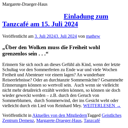
Margarete-Draeger-Haus
Einladung zum
Tanzcafé am 15. Juli 2024
Veröffentlicht am
3. Juli 2024
3. Juli 2024
von
mathew
„Über den Wolken muss die Freiheit wohl
grenzenlos sein . . .“
Erinnern Sie sich noch an dieses Gefühl als Kind, wenn der letzte
Schultag vor den Sommerferien zu Ende war und viele Wochen
Freiheit und Abenteuer vor einem lagen? An wunderbare
Reiseerlebnisse? Oder an durchtanzte Sommernächte? Gesammelte
Erinnerungen können so wertvoll sein. Auch wenn sie vielleicht
nicht mehr detailreich erzählt werden können, so können sie doch
wieder geweckt werden – z.B. durch den Geruch von
Sommerblumen, durch Sommerwind, der ins Gesicht weht oder
„Einl
vielleicht durch ein Lied von Reinhard Mey.
WEITERLESEN
→
zum
Veröffentlicht in
Aktuelles von den Mitgliedern
Tagged
Geistliches
Tanzc
Zentrum Demenz
,
Margarete-Draeger-Haus
,
Tanzcafé
am
15.