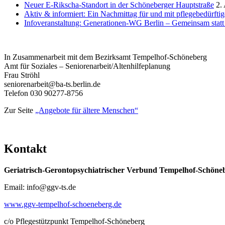
Neuer E-Rikscha-Standort in der Schöneberger Hauptstraße
2.
Aktiv & informiert: Ein Nachmittag für und mit pflegebedürft
Infoveranstaltung: Generationen-WG Berlin – Gemeinsam stat
In Zusammenarbeit mit dem Bezirksamt Tempelhof-Schöneberg
Amt für Soziales – Seniorenarbeit/Altenhilfeplanung
Frau Ströhl
seniorenarbeit@ba-ts.berlin.de
Telefon 030 90277-8756
Zur Seite
„Angebote für ältere Menschen“
Kontakt
Geriatrisch-Gerontopsychiatrischer Verbund Tempelhof-Schöne
Email: info@ggv-ts.de
www.ggv-tempelhof-schoeneberg.de
c/o Pflegestützpunkt Tempelhof-Schöneberg