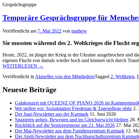
Gesprächsgruppe
Temporäre Gesprächsgruppe für Menschen 
Veröffentlicht am
7. Mai 2022
von
mathew
Sie mussten während des 2. Weltkrieges die Flucht erg
Heute, 2022, ist jüngst der Krieg in der Ukraine ausgebrochen und d
eigenen
Flucht
von
damals
wieder
hoch
und
können
sich
durch
Traur
„Temporäre
WEITERLESEN
→
Gesprächsgruppe
Veröffentlicht in
Aktuelles von den Mitgliedern
Tagged
2. Weltkrieg
,
F
für
Menschen
mit
Neueste Beiträge
Fluchterfahrungen
während
Galakonzert mit QUEENZ OF PIANO 2026 im Kammermusiksa
des
Wir stellen vor: Sozialstation Friedenau & Tagespflege nbhs
2. 
2.
Der Juni-Newsletter aus der Kurmark
11. Juni 2026
Weltkrieges“
Spazieren gehen, Bewegen und im Gleichgewicht bleiben
28. 
Rückblick auf die Seniorenmesse am 21. Mai 2026
27. Mai 20
Der Mai-Newsletter aus dem Familienzentrum Kurmark
12. Ma
Der April-Newsletter aus dem Nachbarschaftszentrum Kurmar