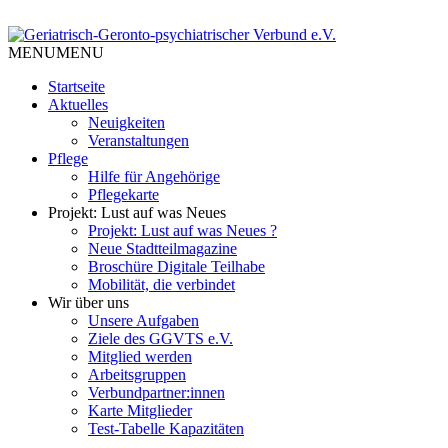
Skip
to
Tempelhof Schöneberg
content
MENU
MENU
Geriatrisch-Geronto-psychiatri
Startseite
Aktuelles
Neuigkeiten
Veranstaltungen
Pflege
Hilfe für Angehörige
Pflegekarte
Projekt: Lust auf was Neues
Projekt: Lust auf was Neues ?
Neue Stadtteilmagazine
Broschüre Digitale Teilhabe
Mobilität, die verbindet
Wir über uns
Unsere Aufgaben
Ziele des GGVTS e.V.
Mitglied werden
Arbeitsgruppen
Verbundpartner:innen
Karte Mitglieder
Test-Tabelle Kapazitäten