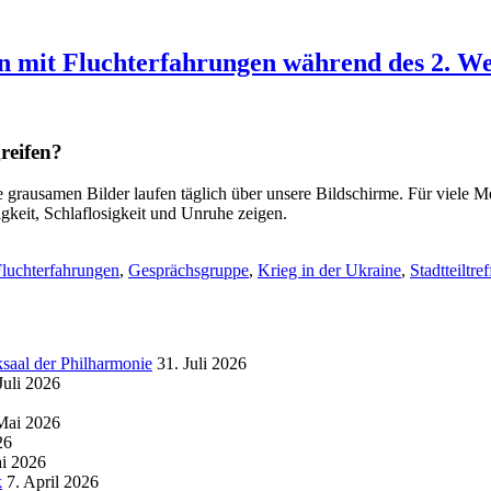
mit Fluchterfahrungen während des 2. We
reifen?
ie
grausamen Bilder laufen t
äglich
über unsere Bildschirme.
Für viele
Me
igkeit, Schlaflosigkeit und Unruhe zeigen.
luchterfahrungen
,
Gesprächsgruppe
,
Krieg in der Ukraine
,
Stadtteiltr
al der Philharmonie
31. Juli 2026
Juli 2026
Mai 2026
26
i 2026
k
7. April 2026