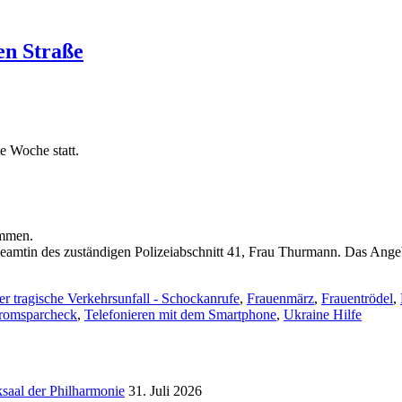
en Straße
e Woche statt.
ommen.
beamtin des zuständigen Polizeiabschnitt 41, Frau Thurmann. Das Ange
er tragische Verkehrsunfall - Schockanrufe
,
Frauenmärz
,
Frauentrödel
,
romsparcheck
,
Telefonieren mit dem Smartphone
,
Ukraine Hilfe
al der Philharmonie
31. Juli 2026