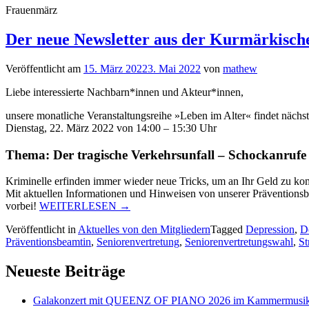
Frauenmärz
Der neue Newsletter aus der Kurmärkisch
Veröffentlicht am
15. März 2022
3. Mai 2022
von
mathew
Liebe interessierte Nachbarn*innen und Akteur*innen,
unsere monatliche Veranstaltungsreihe »Leben im Alter« findet nächst
Dienstag, 22. März 2022 von 14:00 – 15:30 Uhr
Thema: Der tragische Verkehrsunfall – Schockanrufe
Kriminelle erfinden immer wieder neue Tricks, um an Ihr Geld zu k
Mit aktuellen Informationen und Hinweisen von unserer Präventions
„Der
vorbei!
WEITERLESEN
→
neue
Veröffentlicht in
Aktuelles von den Mitgliedern
Tagged
Depression
,
D
Newsletter
Präventionsbeamtin
,
Seniorenvertretung
,
Seniorenvertretungswahl
,
St
aus
der
Kurmärkischen
Neueste Beiträge
Straße“
Galakonzert mit QUEENZ OF PIANO 2026 im Kammermusiksa