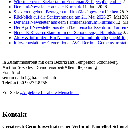
Wir stellen vor: Sozialstation Friedenau & Tagespflege nbhs
2. 
Der Juni-Newsletter aus der Kurmark
11. Juni 2026
Spazieren gehen, Bewegen und im Gleichgewicht bleiben
28. 
Rückblick auf die Seniorenmesse am 21. Mai 2026
27. Mai 20
Der Mai-Newsletter aus dem Familienzentrum Kurmark
12. Ma
Der April-Newsletter aus dem Nachbarschaftszentrum Kurmar
Neuer E-Rikscha-Standort in der Schöneberger Hauptstraße
2.
Aktiv & informiert: Ein Nachmittag für und mit pflegebedürft
Infoveranstaltung: Generationen-WG Berlin – Gemeinsam stat
In Zusammenarbeit mit dem Bezirksamt Tempelhof-Schöneberg
Amt für Soziales – Seniorenarbeit/Altenhilfeplanung
Frau Ströhl
seniorenarbeit@ba-ts.berlin.de
Telefon 030 90277-8756
Zur Seite
„Angebote für ältere Menschen“
Kontakt
Geriatrisch-Gerontopsychiatrischer Verbund Tempelhof-Schöne