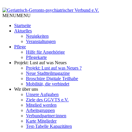
Skip
to
Tempelhof Schöneberg
content
MENU
MENU
Geriatrisch-Geronto-psychiatri
Startseite
Aktuelles
Neuigkeiten
Veranstaltungen
Pflege
Hilfe für Angehörige
Pflegekarte
Projekt: Lust auf was Neues
Projekt: Lust auf was Neues ?
Neue Stadtteilmagazine
Broschüre Digitale Teilhabe
Mobilität, die verbindet
Wir über uns
Unsere Aufgaben
Ziele des GGVTS e.V.
Mitglied werden
Arbeitsgruppen
Verbundpartner:innen
Karte Mitglieder
Test-Tabelle Kapazitäten