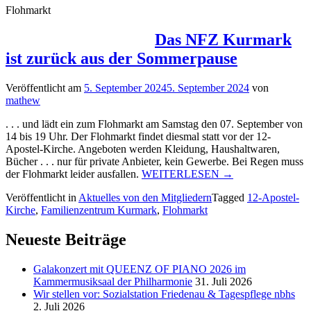
Flohmarkt
Das NFZ Kurmark
ist zurück aus der Sommerpause
Veröffentlicht am
5. September 2024
5. September 2024
von
mathew
. . . und lädt ein zum Flohmarkt am Samstag den 07. September von
14 bis 19 Uhr. Der Flohmarkt findet diesmal statt vor der 12-
Apostel-Kirche. Angeboten werden Kleidung, Haushaltwaren,
Bücher . . . nur für private Anbieter, kein Gewerbe. Bei Regen muss
„Das
der Flohmarkt leider ausfallen.
WEITERLESEN
→
NFZ
Veröffentlicht in
Aktuelles von den Mitgliedern
Tagged
12-Apostel-
Kurmark
Kirche
,
Familienzentrum Kurmark
,
Flohmarkt
ist
zurück
aus
Neueste Beiträge
der
Sommerpause“
Galakonzert mit QUEENZ OF PIANO 2026 im
Kammermusiksaal der Philharmonie
31. Juli 2026
Wir stellen vor: Sozialstation Friedenau & Tagespflege nbhs
2. Juli 2026