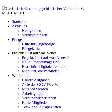
Skip
to
Tempelhof Schöneberg
content
MENU
MENU
Geriatrisch-Geronto-
Startseite
psychiatrischer Verbund e.V.
Aktuelles
Neuigkeiten
Veranstaltungen
Pflege
Hilfe für Angehörige
Pflegekarte
Projekt: Lust auf was Neues
Projekt: Lust auf was Neues ?
Neue Stadtteilmagazine
Broschüre Digitale Teilhabe
Mobilität, die verbindet
Wir über uns
Unsere Aufgaben
Ziele des GGVTS e.V.
Mitglied werden
Arbeitsgruppen
Verbundpartner:innen
Karte Mitglieder
Test-Tabelle Kapazitäten