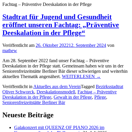
Fachtag – Präventive Deeskalation in der Pflege
Stadtrat für Jugend und Gesundheit
eröffnet unseren Fachtag: „Präventive
Deeskalation in der Pflege“
Veröffentlicht am
26. Oktober 2022
12. September 2024
von
mathew
Am 28. September 2022 fand unser Fachtag – Präventive
Deeskalation in der Pflege statt. Gemeinsam haben wir uns in der
Seniorenfreizeitstätte Berliner Bär dieser schwierigen und weiterhin
„Stadtrat
aktuellen Thematik angenähert.
WEITERLESEN
→
für
Veröffentlicht in
Aktuelles aus dem Verein
Tagged
Bezirksstadtrat
Jugend
Oliver Schworck
,
Deeskalationsmodell
,
Fachtag – Präventive
und
Deeskalation in der Pflege
,
Gewalt in der Pflege
,
Pflege
,
Gesundheit
Seniorenfreizeitstätte Berliner Bär
eröffnet
unseren
Fachtag:
Neueste Beiträge
„Präventive
Deeskalation
Galakonzert mit QUEENZ OF PIANO 2026 im
in