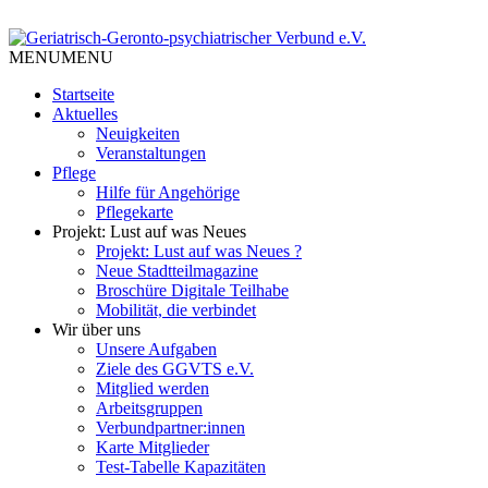
Skip
to
Tempelhof Schöneberg
content
MENU
MENU
Geriatrisch-Geronto-
Startseite
psychiatrischer Verbund e.V.
Aktuelles
Neuigkeiten
Veranstaltungen
Pflege
Hilfe für Angehörige
Pflegekarte
Projekt: Lust auf was Neues
Projekt: Lust auf was Neues ?
Neue Stadtteilmagazine
Broschüre Digitale Teilhabe
Mobilität, die verbindet
Wir über uns
Unsere Aufgaben
Ziele des GGVTS e.V.
Mitglied werden
Arbeitsgruppen
Verbundpartner:innen
Karte Mitglieder
Test-Tabelle Kapazitäten