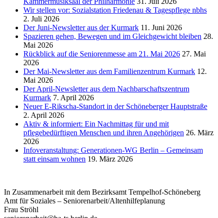
Kammermusiksaal der Philharmonie
31. Juli 2026
der
Wir stellen vor: Sozialstation Friedenau & Tagespflege nbhs
Pflege““
2. Juli 2026
Der Juni-Newsletter aus der Kurmark
11. Juni 2026
Spazieren gehen, Bewegen und im Gleichgewicht bleiben
28.
Mai 2026
Rückblick auf die Seniorenmesse am 21. Mai 2026
27. Mai
2026
Der Mai-Newsletter aus dem Familienzentrum Kurmark
12.
Mai 2026
Der April-Newsletter aus dem Nachbarschaftszentrum
Kurmark
7. April 2026
Neuer E-Rikscha-Standort in der Schöneberger Hauptstraße
2. April 2026
Aktiv & informiert: Ein Nachmittag für und mit
pflegebedürftigen Menschen und ihren Angehörigen
26. März
2026
Infoveranstaltung: Generationen-WG Berlin – Gemeinsam
statt einsam wohnen
19. März 2026
In Zusammenarbeit mit dem Bezirksamt Tempelhof-Schöneberg
Amt für Soziales – Seniorenarbeit/Altenhilfeplanung
Frau Ströhl