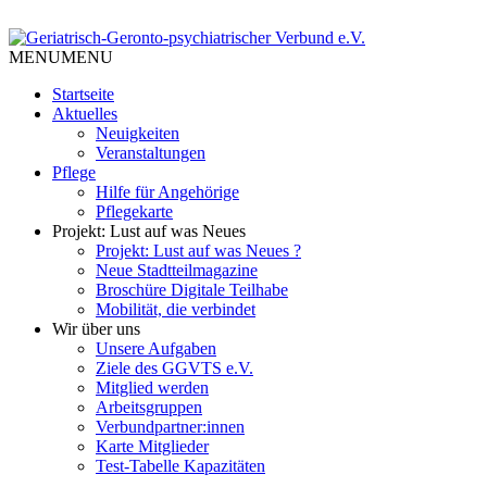
Skip
to
Tempelhof Schöneberg
content
MENU
MENU
Geriatrisch-Geronto-
Startseite
psychiatrischer Verbund e.V.
Aktuelles
Neuigkeiten
Veranstaltungen
Pflege
Hilfe für Angehörige
Pflegekarte
Projekt: Lust auf was Neues
Projekt: Lust auf was Neues ?
Neue Stadtteilmagazine
Broschüre Digitale Teilhabe
Mobilität, die verbindet
Wir über uns
Unsere Aufgaben
Ziele des GGVTS e.V.
Mitglied werden
Arbeitsgruppen
Verbundpartner:innen
Karte Mitglieder
Test-Tabelle Kapazitäten