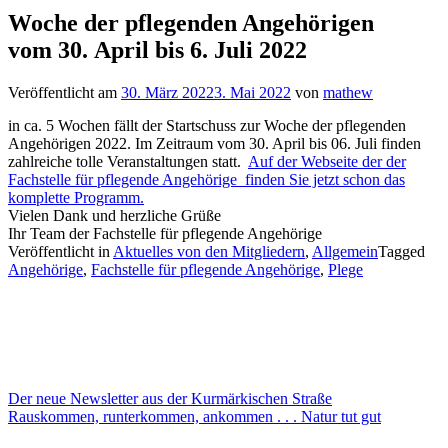
Woche der pflegenden Angehörigen
vom 30. April bis 6. Juli 2022
Veröffentlicht am
30. März 2022
3. Mai 2022
von
mathew
in ca. 5 Wochen fällt der Startschuss zur Woche der pflegenden
Angehörigen 2022. Im Zeitraum vom 30. April bis 06. Juli finden
zahlreiche tolle Veranstaltungen statt.
Auf der Webseite der der
Fachstelle für pflegende Angehörige finden Sie jetzt schon das
komplette Programm.
Vielen Dank und herzliche Grüße
Ihr Team der Fachstelle für pflegende Angehörige
Veröffentlicht in
Aktuelles von den Mitgliedern
,
Allgemein
Tagged
Angehörige
,
Fachstelle für pflegende Angehörige
,
Plege
Beitragsnavigation
Der neue Newsletter aus der Kurmärkischen Straße
Rauskommen, runterkommen, ankommen . . . Natur tut gut