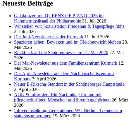
Neueste Beiträge
Galakonzert mit QUEENZ OF PIANO 2026 im
Kammermusiksaal der Philharmonie
31. Juli 2026
Wir stellen vor: Sozialstation Friedenau & Tagespflege nbhs
2. Juli 2026
Der Juni-Newsletter aus der Kurmark
11. Juni 2026
Spazieren gehen, Bewegen und im Gleichgewicht bleiben
28.
Mai 2026
Rückblick auf die Seniorenmesse am 21. Mai 2026
27. Mai
2026
Der Mai-Newsletter aus dem Familienzentrum Kurmark
12.
Mai 2026
Der April-Newsletter aus dem Nachbarschaftszentrum
Kurmark
7. April 2026
Neuer E-Rikscha-Standort in der Schöneberger Hauptstraße
2. April 2026
Aktiv & informiert: Ein Nachmittag für und mit
pflegebedürftigen Menschen und ihren Angehörigen
26. März
2026
Infoveranstaltung: Generationen-WG Berlin – Gemeinsam
statt einsam wohnen
19. März 2026