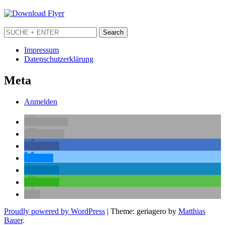
Impressum
Datenschutzerklärung
Meta
Anmelden
drucken
E-Mail
teilen
teilen
teilen
teilen
Proudly powered by WordPress
|
Theme: geriagero by
Matthias
Bauer
.