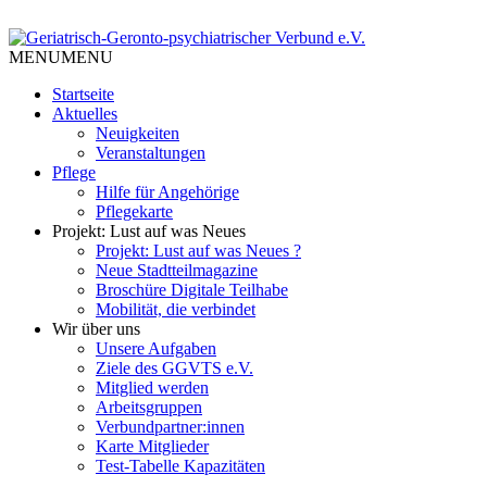
Skip
to
Tempelhof Schöneberg
content
MENU
MENU
Geriatrisch-Geronto-
Startseite
psychiatrischer Verbund e.V.
Aktuelles
Neuigkeiten
Veranstaltungen
Pflege
Hilfe für Angehörige
Pflegekarte
Projekt: Lust auf was Neues
Projekt: Lust auf was Neues ?
Neue Stadtteilmagazine
Broschüre Digitale Teilhabe
Mobilität, die verbindet
Wir über uns
Unsere Aufgaben
Ziele des GGVTS e.V.
Mitglied werden
Arbeitsgruppen
Verbundpartner:innen
Karte Mitglieder
Test-Tabelle Kapazitäten