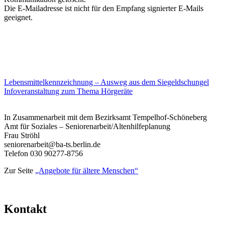
Die E-Mailadresse ist nicht für den Empfang signierter E-Mails
geeignet.
Beitragsnavigation
Lebensmittelkennzeichnung – Ausweg aus dem Siegeldschungel
Infoveranstaltung zum Thema Hörgeräte
In Zusammenarbeit mit dem Bezirksamt Tempelhof-Schöneberg
Amt für Soziales – Seniorenarbeit/Altenhilfeplanung
Frau Ströhl
seniorenarbeit@ba-ts.berlin.de
Telefon 030 90277-8756
Zur Seite
„Angebote für ältere Menschen“
Kontakt