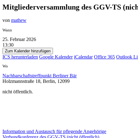
Mitgliederversammlung des GGV-TS (nicht
von
mathew
Wann
25. Februar 2026
13:30
Zum Kalender hinzufügen
ICS herunterladen
Google Kalender
iCalendar
Office 365
Outlook Li
Wo
Nachbarschaftstreffpunkt Berliner Bär
Holzmannstraße 18, Berlin, 12099
nicht öffentlich.
Beitragsnavigation
Information und Austausch für pflegende Angehörige
Verbundkonferenz des GGV-TS (nicht öffentlich)