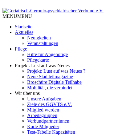
Skip
to
Tempelhof Schöneberg
content
MENU
MENU
Geriatrisch-Geronto-psychiatri
Startseite
Aktuelles
Neuigkeiten
Veranstaltungen
Pflege
Hilfe für Angehörige
Pflegekarte
Projekt: Lust auf was Neues
Projekt: Lust auf was Neues ?
Neue Stadtteilmagazine
Broschüre Digitale Teilhabe
Mobilität, die verbindet
Wir über uns
Unsere Aufgaben
Ziele des GGVTS e.V.
Mitglied werden
Arbeitsgruppen
Verbundpartner:innen
Karte Mitglieder
Test-Tabelle Kapazitäten