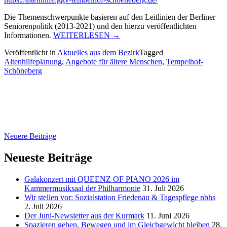
Die Themenschwerpunkte basieren auf den Leitlinien der Berliner
Seniorenpolitik (2013-2021) und den hierzu veröffentlichten
„Neues
Informationen.
WEITERLESEN
→
Informationsangebot
Veröffentlicht in
Aktuelles aus dem Bezirk
Tagged
für
Altenhilfeplanung
,
Angebote für ältere Menschen
,
Tempelhof-
ältere
Schöneberg
Menschen
in
Tempelhof-
Schöneberg“
Beitragsnavigation
Neuere Beiträge
Neueste Beiträge
Galakonzert mit QUEENZ OF PIANO 2026 im
Kammermusiksaal der Philharmonie
31. Juli 2026
Wir stellen vor: Sozialstation Friedenau & Tagespflege nbhs
2. Juli 2026
Der Juni-Newsletter aus der Kurmark
11. Juni 2026
Spazieren gehen, Bewegen und im Gleichgewicht bleiben
28.