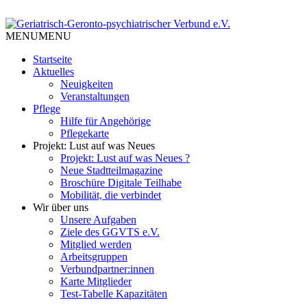
Skip
to
Tempelhof Schöneberg
content
MENU
MENU
Geriatrisch-Geronto-
Startseite
psychiatrischer Verbund e.V.
Aktuelles
Neuigkeiten
Veranstaltungen
Pflege
Hilfe für Angehörige
Pflegekarte
Projekt: Lust auf was Neues
Projekt: Lust auf was Neues ?
Neue Stadtteilmagazine
Broschüre Digitale Teilhabe
Mobilität, die verbindet
Wir über uns
Unsere Aufgaben
Ziele des GGVTS e.V.
Mitglied werden
Arbeitsgruppen
Verbundpartner:innen
Karte Mitglieder
Test-Tabelle Kapazitäten