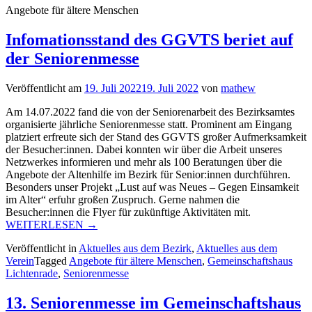
Angebote für ältere Menschen
Infomationsstand des GGVTS beriet auf
der Seniorenmesse
Veröffentlicht am
19. Juli 2022
19. Juli 2022
von
mathew
Am 14.07.2022 fand die von der Seniorenarbeit des Bezirksamtes
organisierte jährliche Seniorenmesse statt. Prominent am Eingang
platziert erfreute sich der Stand des GGVTS großer Aufmerksamkeit
der Besucher:innen. Dabei konnten wir über die Arbeit unseres
Netzwerkes informieren und mehr als 100 Beratungen über die
Angebote der Altenhilfe im Bezirk für Senior:innen durchführen.
Besonders unser Projekt „Lust auf was Neues – Gegen Einsamkeit
im Alter“ erfuhr großen Zuspruch. Gerne nahmen die
Besucher:innen die Flyer für zukünftige Aktivitäten mit.
„Infomationsstand
WEITERLESEN
→
des
Veröffentlicht in
Aktuelles aus dem Bezirk
,
Aktuelles aus dem
GGVTS
Verein
Tagged
Angebote für ältere Menschen
,
Gemeinschaftshaus
beriet
Lichtenrade
,
Seniorenmesse
auf
der
Seniorenmesse“
13. Seniorenmesse im Gemeinschaftshaus