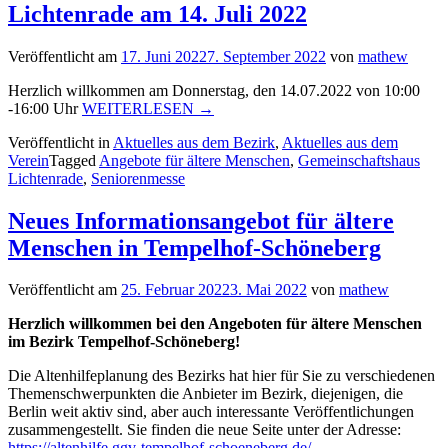
Lichtenrade am 14. Juli 2022
Veröffentlicht am
17. Juni 2022
7. September 2022
von
mathew
Herzlich willkommen am Donnerstag, den 14.07.2022 von 10:00
„13.
-16:00 Uhr
WEITERLESEN
→
Seniorenmesse
Veröffentlicht in
Aktuelles aus dem Bezirk
,
Aktuelles aus dem
im
Verein
Tagged
Angebote für ältere Menschen
,
Gemeinschaftshaus
Gemeinschaftshaus
Lichtenrade
,
Seniorenmesse
Lichtenrade
am
14.
Neues Informationsangebot für ältere
Juli
Menschen in Tempelhof-Schöneberg
2022“
Veröffentlicht am
25. Februar 2022
3. Mai 2022
von
mathew
Herzlich willkommen bei den Angeboten für ältere Menschen
im Bezirk Tempelhof-Schöneberg!
Die Altenhilfeplanung des Bezirks hat hier für Sie zu verschiedenen
Themenschwerpunkten die Anbieter im Bezirk, diejenigen, die
Berlin weit aktiv sind, aber auch interessante Veröffentlichungen
zusammengestellt. Sie finden die neue Seite unter der Adresse:
https://altenhilfe.ggv-tempelhof-schoeneberg.de/