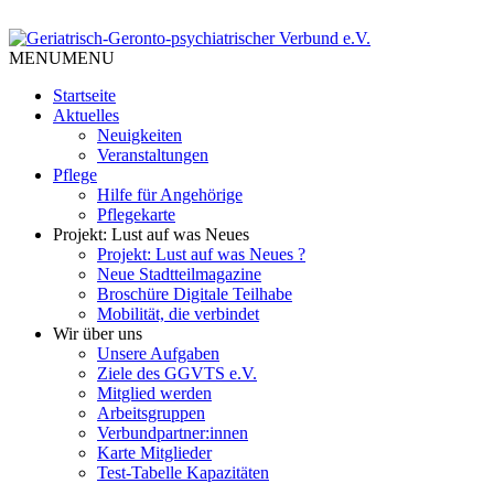
Skip
to
Tempelhof Schöneberg
content
MENU
MENU
Geriatrisch-Geronto-psychiatri
Startseite
Aktuelles
Neuigkeiten
Veranstaltungen
Pflege
Hilfe für Angehörige
Pflegekarte
Projekt: Lust auf was Neues
Projekt: Lust auf was Neues ?
Neue Stadtteilmagazine
Broschüre Digitale Teilhabe
Mobilität, die verbindet
Wir über uns
Unsere Aufgaben
Ziele des GGVTS e.V.
Mitglied werden
Arbeitsgruppen
Verbundpartner:innen
Karte Mitglieder
Test-Tabelle Kapazitäten