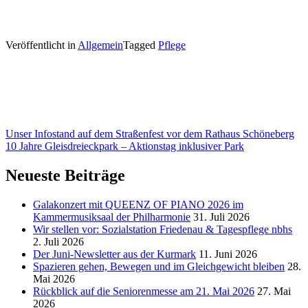
Veröffentlicht in
Allgemein
Tagged
Pflege
Beitragsnavigation
Unser Infostand auf dem Straßenfest vor dem Rathaus Schöneberg
10 Jahre Gleisdreieckpark – Aktionstag inklusiver Park
Neueste Beiträge
Galakonzert mit QUEENZ OF PIANO 2026 im
Kammermusiksaal der Philharmonie
31. Juli 2026
Wir stellen vor: Sozialstation Friedenau & Tagespflege nbhs
2. Juli 2026
Der Juni-Newsletter aus der Kurmark
11. Juni 2026
Spazieren gehen, Bewegen und im Gleichgewicht bleiben
28.
Mai 2026
Rückblick auf die Seniorenmesse am 21. Mai 2026
27. Mai
2026