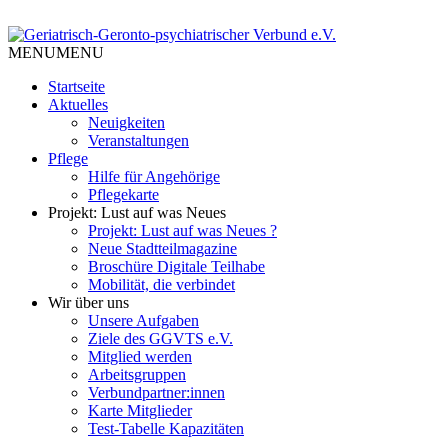
Skip
to
Tempelhof Schöneberg
content
MENU
MENU
Geriatrisch-Geronto-
Startseite
psychiatrischer Verbund e.V.
Aktuelles
Neuigkeiten
Veranstaltungen
Pflege
Hilfe für Angehörige
Pflegekarte
Projekt: Lust auf was Neues
Projekt: Lust auf was Neues ?
Neue Stadtteilmagazine
Broschüre Digitale Teilhabe
Mobilität, die verbindet
Wir über uns
Unsere Aufgaben
Ziele des GGVTS e.V.
Mitglied werden
Arbeitsgruppen
Verbundpartner:innen
Karte Mitglieder
Test-Tabelle Kapazitäten