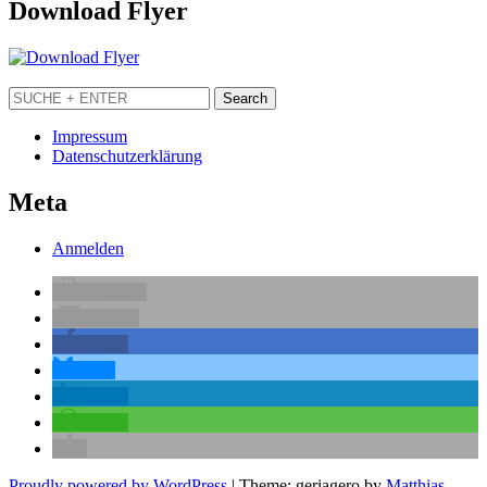
Download Flyer
Impressum
Datenschutzerklärung
Meta
Anmelden
drucken
E-Mail
teilen
teilen
teilen
teilen
Proudly powered by WordPress
|
Theme: geriagero by
Matthias